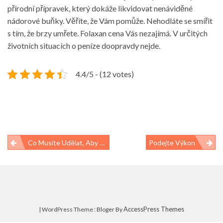
přírodní přípravek, který dokáže likvidovat nenáviděné
nádorové buňky. Věříte, že Vám pomůže. Nehodláte se smířit
s tím, že brzy umřete.
Folaxan cena
Vás nezajímá. V určitých
životních situacích o peníze doopravdy nejde.
4.4/5 - (12 votes)
Navigace
Co Musíte Udělat, Aby Vás Sex Bavil
Podejte Výkon
pro
příspěvek
AccessPress Themes
| WordPress Theme : Bloger By