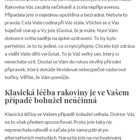
Rakovina Vás zasáhla nečekaně a zcela nepřipravenou.
Připadala jste si najednou opuštěná a bezradná. Nebyla to
pravda. Celá Vaše rodina při Vás stála. Všichni se o Vás
báječně starají a Vy jste šťastná, že je máte. Nyní Vám
dokonce svitla naděje na úplné uzdravení. To by bylo
perfektní. Je to to jediné, co si nyní přejete. Chcete být zdráva
a vidět Vaše děti vyrůstat. To je Váš velký sen, který si
nenecháte vzít. Dostal se Vám do rukou skvělý přírodní
přípravek, který dokáže likvidovat nebezpečné nádorové
buňky. Věříte, že Vám pomůže.
Klasická léčba rakoviny je ve Vašem
případě bohužel neúčinná
Klasická léčba ve Vašem případě bohužel selhala. Doktor Vás
na to však předem upozorňoval. Proto jste taky nic
neponechala náhodě a začala jste sama pátrat po
alternativních metodách. Narazila jste na vychvalovaný