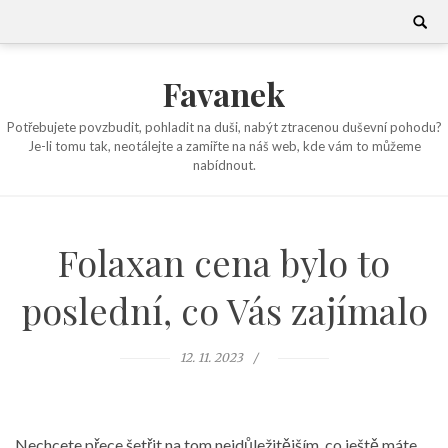
Skip
Search
for:
to
content
Favanek
Potřebujete povzbudit, pohladit na duši, nabýt ztracenou duševní pohodu?
Je-li tomu tak, neotálejte a zamiřte na náš web, kde vám to můžeme
nabídnout.
Folaxan cena bylo to
poslední, co Vás zajímalo
12. 11. 2023
Nechcete přece šetřit na tom nejdůležitějším, co ještě máte.