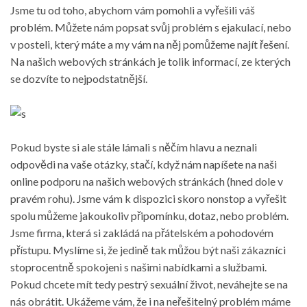
Jsme tu od toho, abychom vám pomohli a vyřešili váš
problém. Můžete nám popsat svůj problém s ejakulací, nebo
v posteli, který máte a my vám na něj pomůžeme najít řešení.
Na našich webových stránkách je tolik informací, ze kterých
se dozvíte to nejpodstatnější.
Pokud byste si ale stále lámali s něčím hlavu a neznali
odpovědi na vaše otázky, stačí, když nám napíšete na naši
online podporu na našich webových stránkách (hned dole v
pravém rohu). Jsme vám k dispozici skoro nonstop a vyřešit
spolu můžeme jakoukoliv připomínku, dotaz, nebo problém.
Jsme firma, která si zakládá na přátelském a pohodovém
přístupu. Myslíme si, že jedině tak můžou být naši zákazníci
stoprocentně spokojeni s našimi nabídkami a službami.
Pokud chcete mít tedy pestrý sexuální život, neváhejte se na
nás obrátit. Ukážeme vám, že i na neřešitelný problém máme