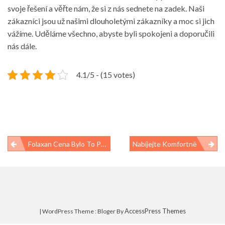
svoje řešení a věřte nám, že si z nás sednete na zadek. Naši
zákazníci jsou už našimi dlouholetými zákazníky a moc si jich
vážíme. Uděláme všechno, abyste byli spokojeni a doporučili
nás dále.
4.1/5 - (15 votes)
Navigace
Folaxan Cena Bylo To Poslední, Co Vás Zajímalo
Nabíjejte Komfortně
pro
příspěvek
AccessPress Themes
| WordPress Theme : Bloger By