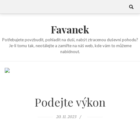
Skip
Search
for:
to
content
Favanek
Potřebujete povzbudit, pohladit na duši, nabýt ztracenou duševní pohodu?
Je-li tomu tak, neotálejte a zamiřte na náš web, kde vám to můžeme
nabídnout.
Podejte výkon
20. 11. 2023