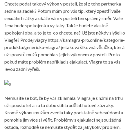
Chcete podat takový výkon v posteli, že si z toho partnerka
sedne na zadek? Potom mám pro vás tip, který zpestří vaše
sexuální hrátky a ukáže vám v posteli ten správný směr. Vaše
žena bude spokojená a vy taky. Takže budete vlastně
spokojeni oba, a to je to, co chcete, ne? Už jste někdy slyšeli o
Viagře?
Prodej viagry https://kamagra-pro.online/kategorie-
produktu/genericka-viagra/
je taková šikovná věcička, která
už spoustě mužů pomohla s jejich výkonem v posteli. Proto
pokud máte problém například s ejakulací, Viagra to za vás
levou zadní vyřeší.
Nemusíte se bát, že by vás zklamala. Viagra je s námi na trhu
už spoustu let a za tu dobu stihla udělat hotové zázraky.
Kromě výkonu mužům zvedla taky podstatně sebevědomí a
pomohla jim více si věřit. Problémy s ejakulací nejsou žádná
ostuda, rozhodně se nemusíte stydět za jakýkoliv problém.