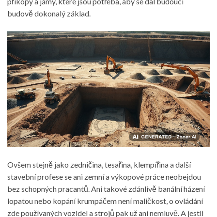
příkopy a jámy, které jsou potřeba, aby se dal budoucí
budově dokonalý základ.
Ovšem stejně jako zedničina, tesařina, klempířina a další
stavební profese se ani zemní a výkopové práce neobejdou
bez schopných pracantů. Ani takové zdánlivě banální házení
lopatou nebo kopání krumpáčem není maličkost, o ovládání
zde používaných vozidel a strojů pak už ani nemluvě. A jestli