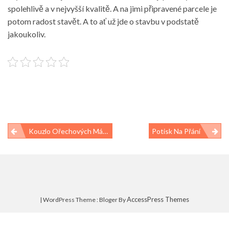
spolehlivě a v nejvyšší kvalitě. A na jimi připravené parcele je
potom radost stavět. A to ať už jde o stavbu v podstatě
jakoukoliv.
Navigace
Kouzlo Ořechových Másel
Potisk Na Přání
pro
příspěvek
AccessPress Themes
| WordPress Theme : Bloger By