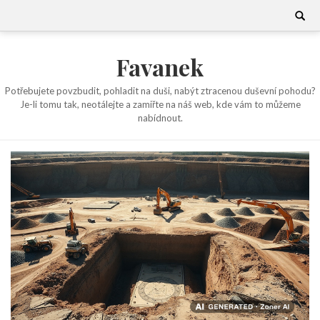
Skip
Search
for:
to
content
Favanek
Potřebujete povzbudit, pohladit na duši, nabýt ztracenou duševní pohodu?
Je-li tomu tak, neotálejte a zamiřte na náš web, kde vám to můžeme
nabídnout.