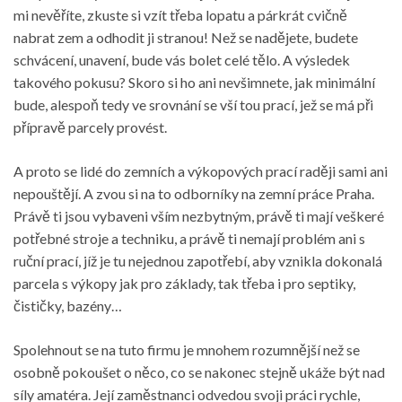
mi nevěříte, zkuste si vzít třeba lopatu a párkrát cvičně
nabrat zem a odhodit ji stranou! Než se nadějete, budete
schvácení, unavení, bude vás bolet celé tělo. A výsledek
takového pokusu? Skoro si ho ani nevšimnete, jak minimální
bude, alespoň tedy ve srovnání se vší tou prací, jež se má při
přípravě parcely provést.
A proto se lidé do zemních a výkopových prací raději sami ani
nepouštějí. A zvou si na to odborníky na
zemní práce Praha
.
Právě ti jsou vybaveni vším nezbytným, právě ti mají veškeré
potřebné stroje a techniku, a právě ti nemají problém ani s
ruční prací, jíž je tu nejednou zapotřebí, aby vznikla dokonalá
parcela s výkopy jak pro základy, tak třeba i pro septiky,
čističky, bazény…
Spolehnout se na tuto firmu je mnohem rozumnější než se
osobně pokoušet o něco, co se nakonec stejně ukáže být nad
síly amatéra. Její zaměstnanci odvedou svoji práci rychle,