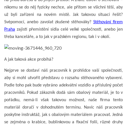
nikomu se do něj fyzicky nechce, ale přitom se všichni těší, aby
už byli zařízeni na novém místě. Jak takovou situaci řešit?
Svépomocí, anebo zavolat zkušené stěhováky?
Stěhování firem
Praha
zajistí přemístění sídla celé velké společnosti, anebo jen
třeba kanceláře, a to jak v pražském regionu, tak i v okolí.
A jak taková akce probíhá?
Nejprve se dostaví náš pracovník k prohlídce vaší společnosti,
aby si mohl utvořit představu o rozsahu stěhovaného vybavení.
Podle toho pak bude vybráno adekvátní vozidlo a příslušný počet
pracovníků. Pokud zákazník dodá sám obalový materiál, je to v
pořádku, nemá-li však takovou možnost, naše firma tento
materiál doručí v dohodnutém termínu. Navíc náš pracovník
poskytne instruktáž, jak s obalovým materiálem pracovat. Jedná
se zejména o krabice, bublinkovou a fixační folii, různé druhy