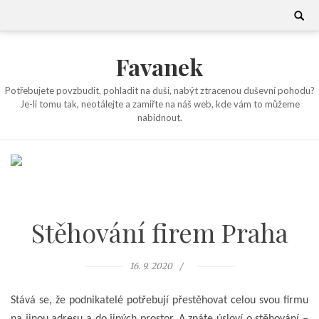
Skip
Search
for:
to
content
Favanek
Potřebujete povzbudit, pohladit na duši, nabýt ztracenou duševní pohodu?
Je-li tomu tak, neotálejte a zamiřte na náš web, kde vám to můžeme
nabídnout.
Stěhování firem Praha
16. 9. 2020
Stává se, že podnikatelé potřebují přestěhovat celou svou firmu
na jinou adresu a do jiných prostor. A znáte úsloví o stěhování –