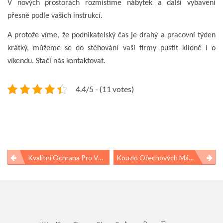
V nových prostorách rozmístíme nábytek a další vybavení
přesně podle vašich instrukcí.
A protože víme, že podnikatelský čas je drahý a pracovní týden
krátký, můžeme se do stěhování vaší firmy pustit klidně i o
víkendu. Stačí nás kontaktovat.
4.4/5 - (11 votes)
Navigace
Kvalitní Ochrana Pro Vašeho Motorového Oře
Kouzlo Ořechových Másel
pro
příspěvek