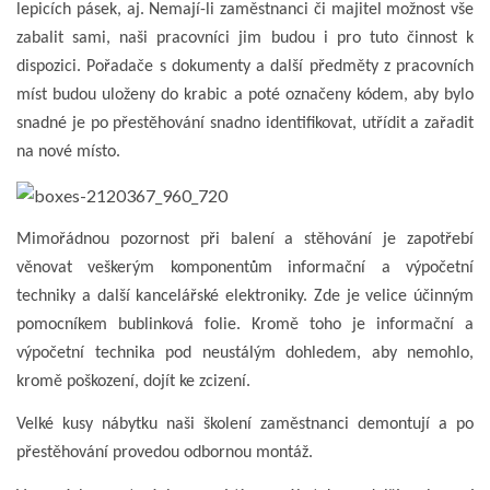
lepicích pásek, aj. Nemají-li zaměstnanci či majitel možnost vše
zabalit sami, naši pracovníci jim budou i pro tuto činnost k
dispozici. Pořadače s dokumenty a další předměty z pracovních
míst budou uloženy do krabic a poté označeny kódem, aby bylo
snadné je po přestěhování snadno identifikovat, utřídit a zařadit
na nové místo.
Mimořádnou pozornost při balení a stěhování je zapotřebí
věnovat veškerým komponentům informační a výpočetní
techniky a další kancelářské elektroniky. Zde je velice účinným
pomocníkem bublinková folie. Kromě toho je informační a
výpočetní technika pod neustálým dohledem, aby nemohlo,
kromě poškození, dojít ke zcizení.
Velké kusy nábytku naši školení zaměstnanci demontují a po
přestěhování provedou odbornou montáž.