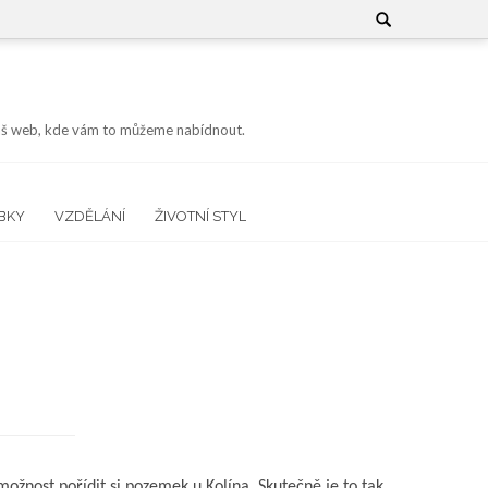
Search
for:
 náš web, kde vám to můžeme nabídnout.
BKY
VZDĚLÁNÍ
ŽIVOTNÍ STYL
ožnost pořídit si pozemek u Kolína. Skutečně je to tak.