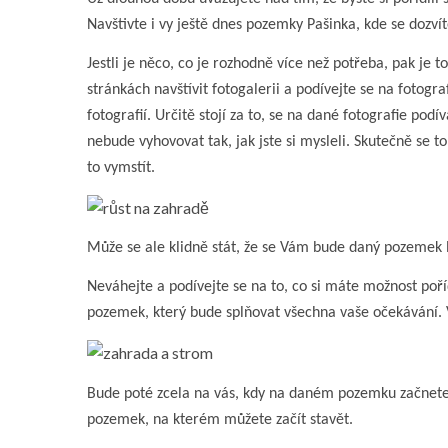
Navštivte i vy ještě dnes
pozemky Pašinka
, kde se dozví
Jestli je něco, co je rozhodně více než potřeba, pak je
stránkách navštívit fotogalerii a podívejte se na fotogr
fotografií. Určitě stojí za to, se na dané fotografie pod
nebude vyhovovat tak, jak jste si mysleli. Skutečně se 
to vymstít.
Může se ale klidně stát, že se Vám bude daný pozemek lí
Neváhejte a podívejte se na to, co si máte možnost poří
pozemek, který bude splňovat všechna vaše očekávání. 
Bude poté zcela na vás, kdy na daném pozemku začnete n
pozemek, na kterém můžete začít stavět.