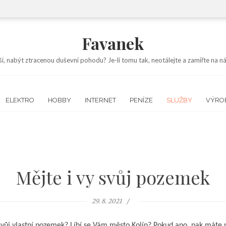
Favanek
ši, nabýt ztracenou duševní pohodu? Je-li tomu tak, neotálejte a zamiřte na
ELEKTRO
HOBBY
INTERNET
PENÍZE
SLUŽBY
VÝRO
Mějte i vy svůj pozemek
29. 8. 2021
 svůj vlastní pozemek? Líbí se Vám město Kolín? Pokud ano, pak máte m