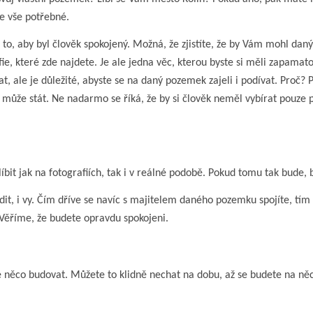
te vše potřebné.
 to to, aby byl člověk spokojený. Možná, že zjistíte, že by Vám mohl 
afie, které zde najdete. Je ale jedna věc, kterou byste si měli zapamat
ívat, ale je důležité, abyste se na daný pozemek zajeli i podívat. Proč
to může stát. Ne nadarmo se říká, že by si člověk neměl vybírat pouze 
bit jak na fotografiích, tak i v reálné podobě. Pokud tomu tak bude,
dit, i vy. Čím dříve se navíc s majitelem daného pozemku spojíte, tím 
Věříme, že budete opravdu spokojeni.
ěco budovat. Můžete to klidně nechat na dobu, až se budete na něco t