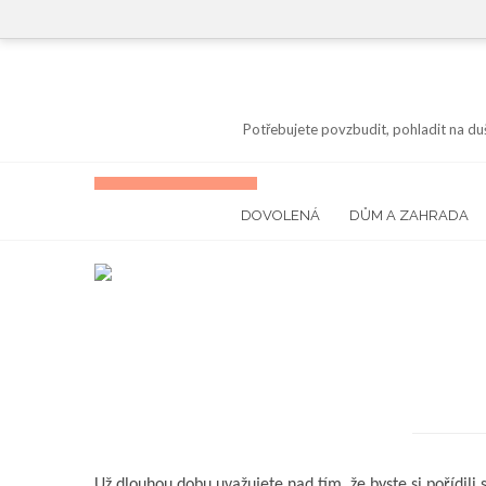
Skip
to
content
Potřebujete povzbudit, pohladit na du
DOVOLENÁ
DŮM A ZAHRADA
Už dlouhou dobu uvažujete nad tím, že byste si pořídili