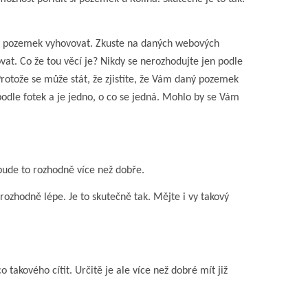
daný pozemek vyhovovat. Zkuste na daných webových
ovat. Co že tou věcí je? Nikdy se nerozhodujte jen podle
? Protože se může stát, že zjistíte, že Vám daný pozemek
podle fotek a je jedno, o co se jedná. Mohlo by se Vám
 bude to rozhodně více než dobře.
rozhodně lépe. Je to skutečně tak. Mějte i vy takový
akového cítit. Určitě je ale více než dobré mít již