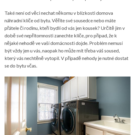
Také není od věci nechat někomu v blízkosti domova
náhradní klíče od bytu. Věříte své sousedce nebo máte
přátele či rodinu, kteří bydlí od vás jen kousek? Určitě jim v
době své nepřítomnosti zanechte klíče, pro případ, že k
nějaké nehodě ve vaší domácnosti dojde. Problém nemusí
být vždy jen u vás, naopak ho může mít třeba váš soused,
který vás nechtěně vytopil. V případě nehody je nutné dostat
se do bytu včas.