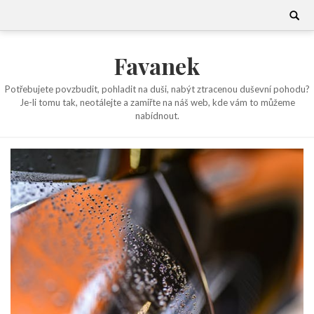
Skip
Search
for:
to
content
Favanek
Potřebujete povzbudit, pohladit na duši, nabýt ztracenou duševní pohodu?
Je-li tomu tak, neotálejte a zamiřte na náš web, kde vám to můžeme
nabídnout.