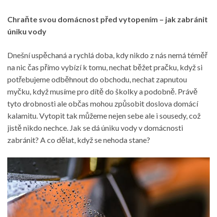
Chraňte svou domácnost před vytopením – jak zabránit
úniku vody
Dnešní uspěchaná a rychlá doba, kdy nikdo z nás nemá téměř
na nic čas přímo vybízí k tomu, nechat běžet pračku, když si
potřebujeme odběhnout do obchodu, nechat zapnutou
myčku, když musíme pro dítě do školky a podobně. Právě
tyto drobnosti ale občas mohou způsobit doslova domácí
kalamitu. Vytopit tak můžeme nejen sebe ale i sousedy, což
jistě nikdo nechce. Jak se dá úniku vody v domácnosti
zabránit? A co dělat, když se nehoda stane?