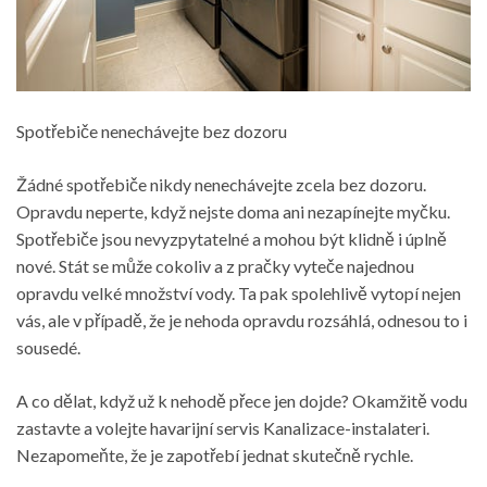
Spotřebiče nenechávejte bez dozoru
Žádné spotřebiče nikdy nenechávejte zcela bez dozoru.
Opravdu neperte, když nejste doma ani nezapínejte myčku.
Spotřebiče jsou nevyzpytatelné a mohou být klidně i úplně
nové. Stát se může cokoliv a z pračky vyteče najednou
opravdu velké množství vody. Ta pak spolehlivě vytopí nejen
vás, ale v případě, že je nehoda opravdu rozsáhlá, odnesou to i
sousedé.
A co dělat, když už k nehodě přece jen dojde? Okamžitě vodu
zastavte a volejte havarijní servis
Kanalizace-instalateri
.
Nezapomeňte, že je zapotřebí jednat skutečně rychle.