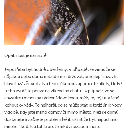
Opatrnost je na místě
Je potřeba být hodně obezřetný. V případě, že víme, že se
nějakou dobu doma nebudeme zdržovat, je nejlepší uzavřít
hlavní uzávěr vody. Na tento úkon nezapomeňte nikdy, i když
třeba vyrážíte pouze na víkend na chatu – v případě, že se
chystáte rovnou na týdenní dovolenou, měly by být utažené
kohoutky vždy. To nejhorší, co se může stát je totiž únik vody
v době, kdy jste mimo domov či mimo město. Než se domů
dostanete a začnete problém řešit, už může být napácháno
mnoho škod. Na tohle proto nikdy nezapomínejte.