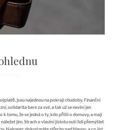
dohlednu
výplatě, jsou najednou na pokraji chudoby. Finanční
 solidarita bere za své, a tak už se neviní jen
o k tomu, že se jedná o ty, kdo přišli o domovy, a mají
 náležet jim. Strach o vlastní jistotu nutí lidi přemýšlet
uby. Nakonec dokud máte střechu nad hlavou, a co jíst,