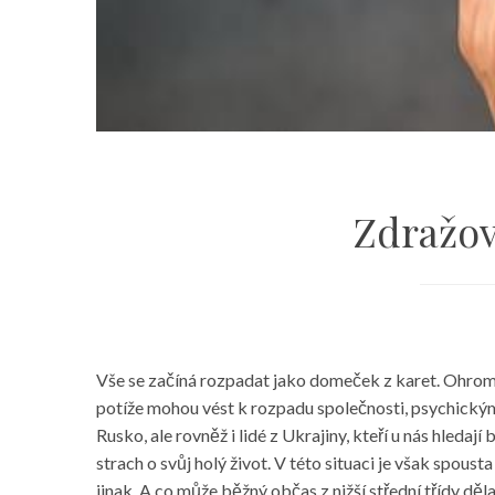
Zdražov
Vše se začíná rozpadat jako domeček z karet. Ohromné
potíže mohou vést k rozpadu společnosti, psychickým o
Rusko, ale rovněž i lidé z Ukrajiny, kteří u nás hledají
strach o svůj holý život. V této situaci je však spousta 
jinak. A co může běžný občas z nižší střední třídy děl