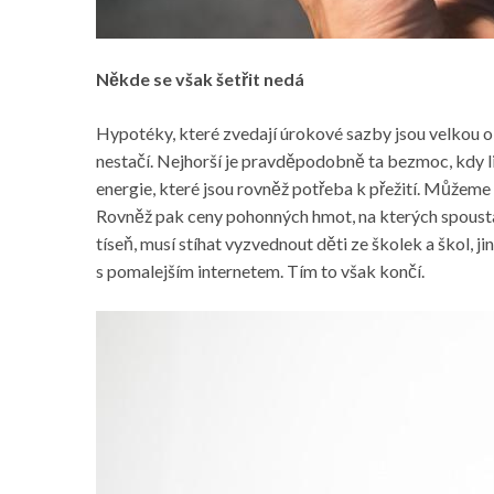
Někde se však šetřit nedá
Hypotéky, které zvedají úrokové sazby jsou velkou obt
nestačí. Nejhorší je pravděpodobně ta bezmoc, kdy lid
energie, které jsou rovněž potřeba k přežití. Můžeme m
Rovněž pak ceny pohonných hmot, na kterých spousta l
tíseň, musí stíhat vyzvednout děti ze školek a škol, jin
s pomalejším internetem. Tím to však končí.