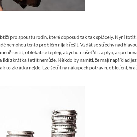
íží pro spoustu rodin, které doposud tak tak splácely. Nyní totiž 
é nemohou tento problém nijak řešit. Vzdát se střechy nad hlavou 
éně svítit, oblékat se tepleji, abychom ušetřili za plyn, a sprchova
idí zkrátka šetřit nemůže. Někdo by namítl, že mají například jezd
ak to zkrátka nejde. Lze šetřit na nákupech potravin, oblečení, hraček