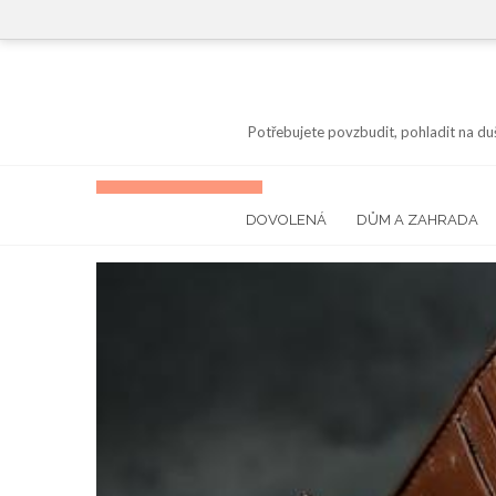
Skip
to
content
Potřebujete povzbudit, pohladit na du
DOVOLENÁ
DŮM A ZAHRADA