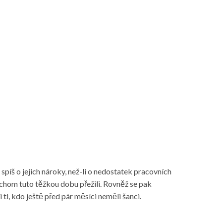
spíš o jejich nároky, než-li o nedostatek pracovních
ychom tuto těžkou dobu přežili. Rovněž se pak
ti, kdo ještě před pár měsíci neměli šanci.