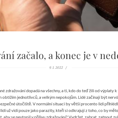
ání začalo, a konec je v ne
9. 1. 2022
 zdražování dopadá na všechny, a ti, kdo do teď žili od výplaty k 
btížím jednotlivců, a velkým nepokojům. Lidé začínají být nervózní,
 bezpečné útočiště. V normální situaci by větší procento lidí přihlédl
lidí už vidí pouze jako parazity, kteří si odkrajují z toho, co by mělo
at, aby se neutopil v přílivu zdražování? Vydržet, zabrat, zatnout z