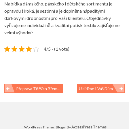
Nabídka dámského, pánského i dětského sortimentu je
opravdu široká, je sezónní a je doplněna nápaditými
dárkovými drobnostmi pro Vaši klientelu. Objednávky
vyřizujeme individuálně a kvalitní potisk textilu zajišťujeme
velmi výhodně.
4/5 - (1 vote)
Navigace
Přeprava Těžších Břemen
Uklidíme I Váš Dům
pro
příspěvek
AccessPress Themes
| WordPress Theme : Bloger By