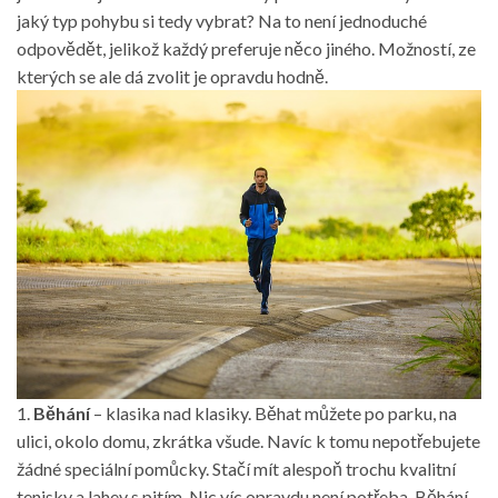
jaký typ pohybu si tedy vybrat? Na to není jednoduché
odpovědět, jelikož každý preferuje něco jiného. Možností, ze
kterých se ale dá zvolit je opravdu hodně.
1.
Běhání
– klasika nad klasiky. Běhat můžete po parku, na
ulici, okolo domu, zkrátka všude. Navíc k tomu nepotřebujete
žádné speciální pomůcky. Stačí mít alespoň trochu kvalitní
tenisky a lahev s pitím. Nic víc opravdu není potřeba. Běhání