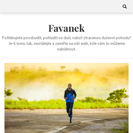
Skip
Search
for:
to
content
Favanek
Potřebujete povzbudit, pohladit na duši, nabýt ztracenou duševní pohodu?
Je-li tomu tak, neotálejte a zamiřte na náš web, kde vám to můžeme
nabídnout.