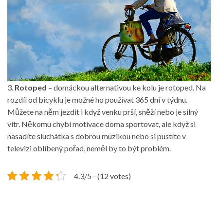
3.
Rotoped
– domáckou alternativou ke kolu je rotoped. Na
rozdíl od bicyklu je možné ho používat 365 dní v týdnu.
Můžete na něm jezdit i když venku prší, sněží nebo je silný
vítr. Někomu chybí motivace doma sportovat, ale když si
nasadíte sluchátka s dobrou muzikou nebo si pustíte v
televizi oblíbený pořad, neměl by to být problém.
4.3/5 - (12 votes)