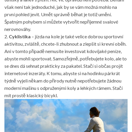
však není tak jednoduché, jak by se vám možná mohlo na
první pohled jevit. Umět správně běhat je totiž umění.
Špatným pohybem si můžete vytvořit nepříjemné svalové
nerovnováhy.
2.
Cyklistika
– jízda na kole je také velice dobrou sportovní
aktivitou, zvláště, chcete-li zhubnout a zlepšit si krevní oběh.
Ani v tomto případě nemusíte investovat kdovíjaké peníze,
abyste mohli sportovat. Samozřejmě, potřebujete kolo, ale to
se dnes dá sehnat prakticky za pakatel. Stačí si občas projít
internetové inzeráty. K tomu, abyste si na hodinku párkrát
týdně vyjeli někam do přírody nutně nepotřebujete žádnou
moderní mašinu s odpruženými koly a lehkých rámem. Stačí
mít prostě klasický bicykl.