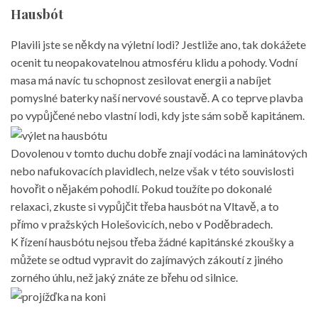
Hausbót
Plavili jste se někdy na výletní lodi? Jestliže ano, tak dokážete
ocenit tu neopakovatelnou atmosféru klidu a pohody. Vodní
masa má navíc tu schopnost zesilovat energii a nabíjet
pomyslné baterky naší nervové soustavě. A co teprve plavba
po vypůjčené nebo vlastní lodi, kdy jste sám sobě kapitánem.
Dovolenou v tomto duchu dobře znají vodáci na laminátových
nebo nafukovacích plavidlech, nelze však v této souvislosti
hovořit o nějakém pohodlí. Pokud toužíte po dokonalé
relaxaci, zkuste si vypůjčit třeba hausbót na Vltavě, a to
přímo v pražských Holešovicích, nebo v Poděbradech.
K řízení hausbótu nejsou třeba žádné kapitánské zkoušky a
můžete se odtud vypravit do zajímavých zákoutí z jiného
zorného úhlu, než jaký znáte ze břehu od silnice.