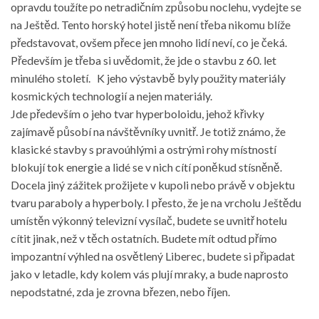
opravdu toužíte po netradičním způsobu noclehu, vydejte se
na Ještěd. Tento horský hotel jistě není třeba nikomu blíže
představovat, ovšem přece jen mnoho lidí neví, co je čeká.
Především je třeba si uvědomit, že jde o stavbu z 60. let
minulého století. K jeho výstavbě byly použity materiály
kosmických technologií a nejen materiály.
Jde především o jeho tvar hyperboloidu, jehož křivky
zajímavě působí na návštěvníky uvnitř. Je totiž známo, že
klasické stavby s pravoúhlými a ostrými rohy místností
blokují tok energie a lidé se v nich cítí poněkud stísněně.
Docela jiný zážitek prožijete v kupoli nebo právě v objektu
tvaru paraboly a hyperboly. I přesto, že je na vrcholu Ještědu
umístěn výkonný televizní vysílač, budete se uvnitř hotelu
cítit jinak, než v těch ostatních. Budete mít odtud přímo
impozantní výhled na osvětlený Liberec, budete si připadat
jako v letadle, kdy kolem vás plují mraky, a bude naprosto
nepodstatné, zda je zrovna březen, nebo říjen.