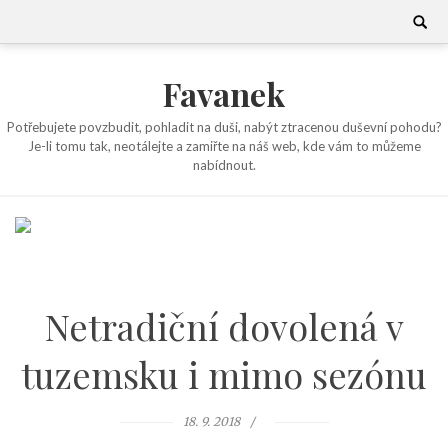
Skip
Search
for:
to
content
Favanek
Potřebujete povzbudit, pohladit na duši, nabýt ztracenou duševní pohodu?
Je-li tomu tak, neotálejte a zamiřte na náš web, kde vám to můžeme
nabídnout.
Netradiční dovolená v
tuzemsku i mimo sezónu
18. 9. 2018