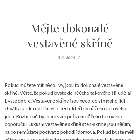
Mějte dokonalé
vestavěné skříně
2. 4. 2026
Pokud můžete mít něco i vy, jsou to dokonalé vestavěné
skříně. Věřte, že pokud byste do něčeho takového šli, udělali
byste dobře. Vestavěné skříně jsou něco, co si mnoho lidí
chválí a je čím dál tím více těch, kteří do něčeho takového
jdou. Rozhodně bychom vám pořízení něčeho takového
doporučili. Luxusní vestavěné skříně
sten-skrine
jsou něčím,
na co se můžete podívat z pohodlí domova. Pokud byste měli
zájem, určitě se podívejte na stránky společnosti, která něco