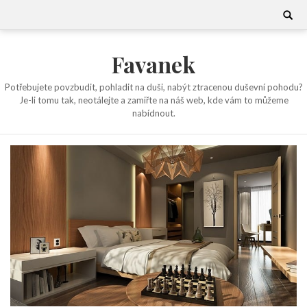
Skip
Search
for:
to
content
Favanek
Potřebujete povzbudit, pohladit na duši, nabýt ztracenou duševní pohodu?
Je-li tomu tak, neotálejte a zamiřte na náš web, kde vám to můžeme
nabídnout.