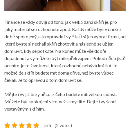
Finance se vždy odvíjí od toho, jak velká daná skříň je, pro
jaký materiál se rozhodnete apod. Každý může být v dnešní
době spokojený, a to opravdu i vy. Stačí si jen vybrat firmu, od
které byste si nechali skříň zhotovit a následně se už jen
domluvit, kdy se potkáte. Na konec může vše dobře
dopadnout a vy můžete být mile překvapeni. Pokud něco jistě
oceníte, je to životnost, která rozhodně nebývá krátká. Je
možné, že skříň budete mít doma dříve, než byste vůbec
čekali. Je to opravdu o tom domluvit se.
Mějte i vy již brzy něco, z čeho budete mít velkou radost.
Můžete být spokojeni více, než si myslíte. Dejte i vy šanci
vestavěným skříním.
5/5 - (2 votes)